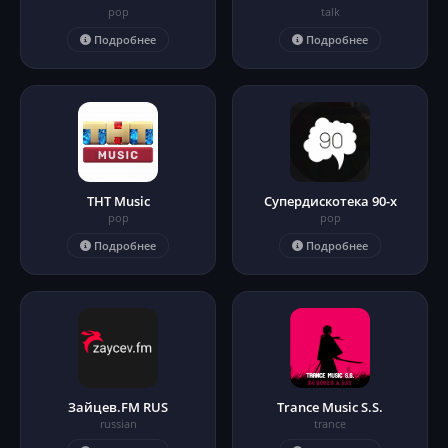
pop
talk
Подробнее
Подробнее
ТНТ Music
Супердискотека 90-х
pop
pop
Подробнее
Подробнее
Зайцев.FM RUS
Trance Music S.S.
russian
trance