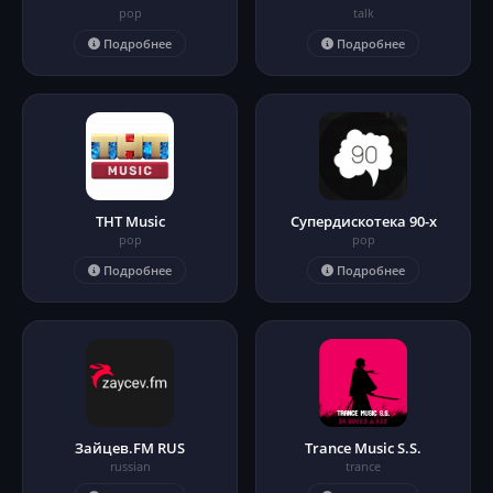
pop
talk
Подробнее
Подробнее
ТНТ Music
Супердискотека 90-х
pop
pop
Подробнее
Подробнее
Зайцев.FM RUS
Trance Music S.S.
russian
trance