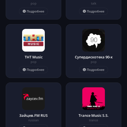
pop
talk
Подробнее
Подробнее
ТНТ Music
Супердискотека 90-х
pop
pop
Подробнее
Подробнее
Зайцев.FM RUS
Trance Music S.S.
russian
trance