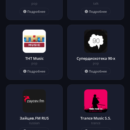
pop
talk
Подробнее
Подробнее
ТНТ Music
Супердискотека 90-х
pop
pop
Подробнее
Подробнее
Зайцев.FM RUS
Trance Music S.S.
russian
trance