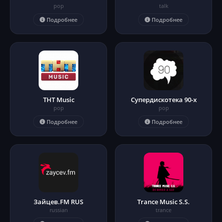
pop
talk
Подробнее
Подробнее
ТНТ Music
Супердискотека 90-х
pop
pop
Подробнее
Подробнее
Зайцев.FM RUS
Trance Music S.S.
russian
trance